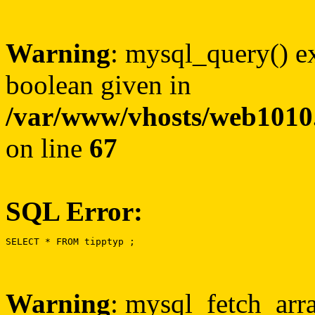
Warning
: mysql_query() ex
boolean given in
/var/www/vhosts/web1010.
on line
67
SQL Error:
SELECT * FROM tipptyp ;
Warning
: mysql_fetch_arra